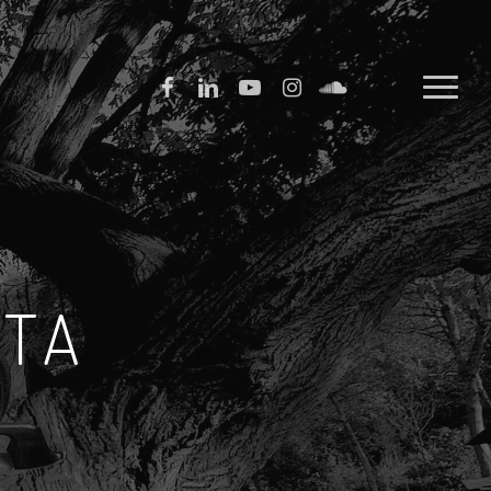
FACEBOOK
LINKEDIN
YOUTUBE
INSTAGRAM
SOUNDCLOUD
Menu
STA