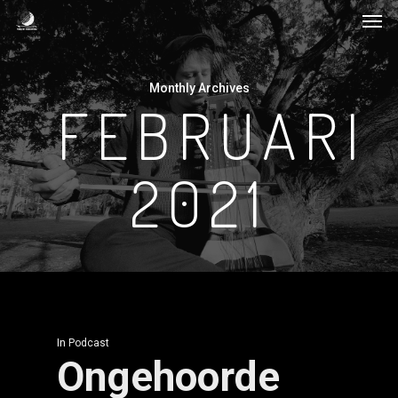
Men
Skip
to
main
Monthly Archives
content
FEBRUARI
2021
In
Podcast
Ongehoorde