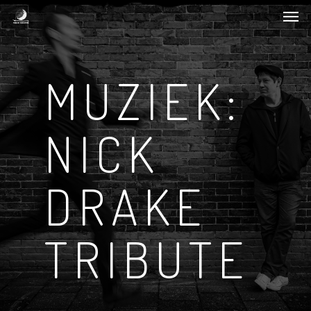
Men
Skip
to
main
content
MUZIEK:
NICK
DRAKE
TRIBUTE