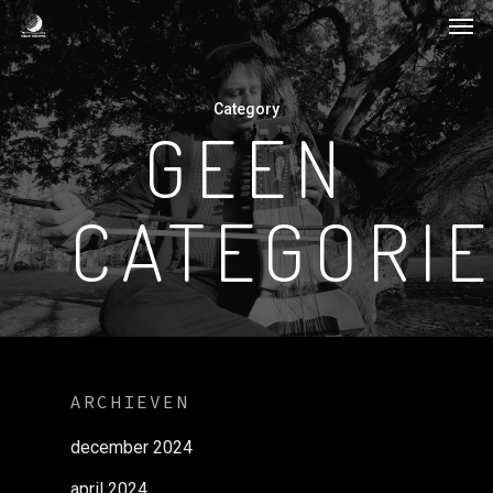
Men
Skip
to
main
Category
content
GEEN
CATEGORI
ARCHIEVEN
december 2024
april 2024